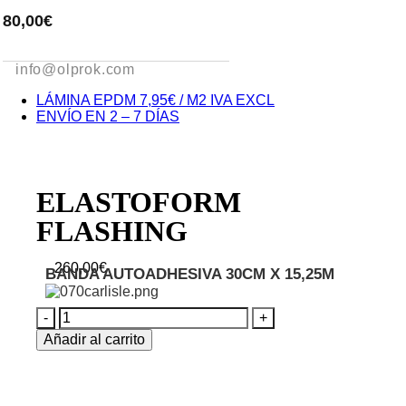
80,00€
info@olprok.com
LÁMINA EPDM 7,95€ / M2 IVA EXCL
ENVÍO EN 2 – 7 DÍAS
ELASTOFORM
FLASHING
260,00
€
BANDA AUTOADHESIVA 30CM X 15,25M
Añadir al carrito