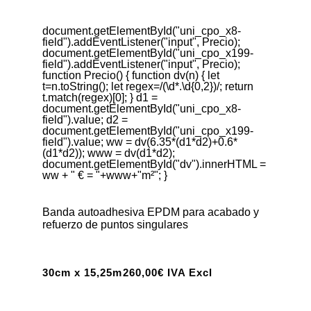
document.getElementById("uni_cpo_x8-
field").addEventListener("input", Precio);
document.getElementById("uni_cpo_x199-
field").addEventListener("input", Precio);
function Precio() { function dv(n) { let
t=n.toString(); let regex=/(\d*.\d{0,2})/; return
t.match(regex)[0]; } d1 =
document.getElementById("uni_cpo_x8-
field").value; d2 =
document.getElementById("uni_cpo_x199-
field").value; ww = dv(6.35*(d1*d2)+0.6*
(d1*d2)); www = dv(d1*d2);
document.getElementById("dv").innerHTML =
ww + " € = "+www+"m²"; }
Banda autoadhesiva EPDM para acabado y
refuerzo de puntos singulares
30cm x 15,25m
260,00€ IVA Excl